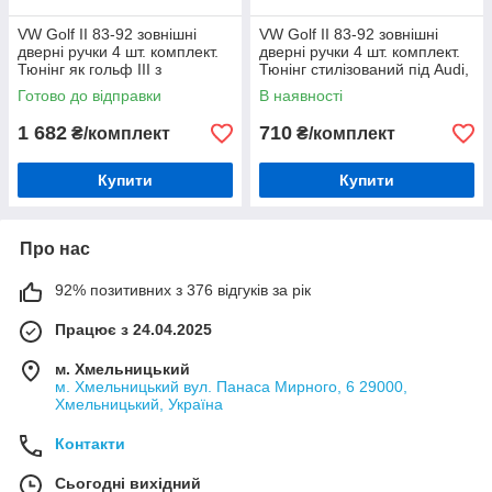
VW Golf II 83-92 зовнішні
VW Golf II 83-92 зовнішні
дверні ручки 4 шт. комплект.
дверні ручки 4 шт. комплект.
Тюнінг як гольф III з
Тюнінг стилізований під Audi,
ключами, арт. DA-31
арт. DA-37 з дефектом
Готово до відправки
В наявності
1 682
710
₴/комплект
₴/комплект
Купити
Купити
Про нас
92% позитивних з 376 відгуків за рік
Працює з 24.04.2025
м. Хмельницький
м. Хмельницький вул. Панаса Мирного, 6 29000,
Хмельницький, Україна
Контакти
Сьогодні вихідний