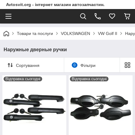
Avtosvit.org - інтернет магазин автозапчастин.
Товари та послуги
VOLKSWAGEN
VW Golf II
Нару
Наружные дверные ручки
Сортування
0
Фільтри
Відправка сьогодні
Відправка сьогодні