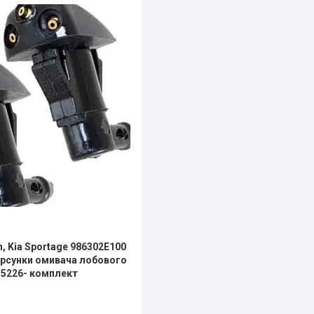
, Kia Sportage 986302E100
рсунки омивача лобового
-35226- комплект