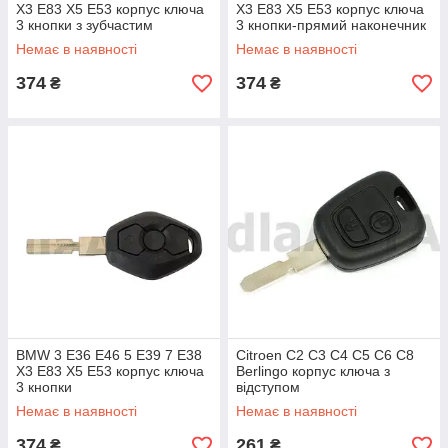
X3 E83 X5 E53 корпус ключа
X3 E83 X5 E53 корпус ключа
3 кнопки з зубчастим
3 кнопки-прямий наконечник
наконечником
Немає в наявності
Немає в наявності
374
374
₴
₴
BMW 3 E36 E46 5 E39 7 E38
Citroen C2 C3 C4 C5 C6 C8
X3 E83 X5 E53 корпус ключа
Berlingo корпус ключа з
3 кнопки
відступом
Немає в наявності
Немає в наявності
374
261
₴
₴