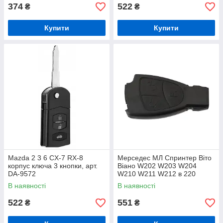
374
522
₴
₴
Купити
Купити
Mazda 2 3 6 CX-7 RX-8
Мерседес МЛ Спринтер Віто
корпус ключа 3 кнопки, арт.
Віано W202 W203 W204
DA-9572
W210 W211 W212 в 220
W221 3 кнопки, арт. DA-11040
В наявності
В наявності
522
551
₴
₴