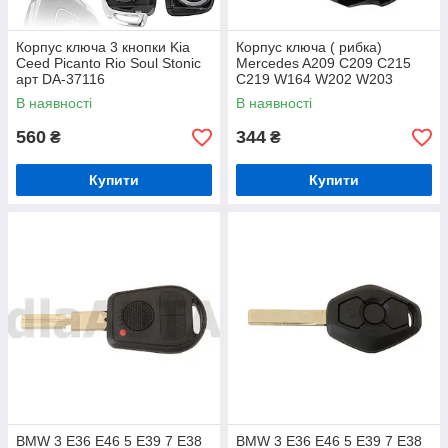
Корпус ключа 3 кнопки Kia
Корпус ключа ( рибка)
Ceed Picanto Rio Soul Stonic
Mercedes A209 C209 C215
арт DA-37116
C219 W164 W202 W203
W204 W210 W211 W212
В наявності
В наявності
W220 W221 W251 Sprinter
560
344
₴
₴
Купити
Купити
BMW 3 E36 E46 5 E39 7 E38
BMW 3 E36 E46 5 E39 7 E38