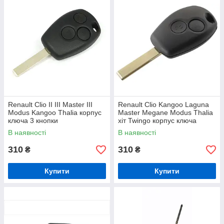
Renault Clio II III Master III
Renault Clio Kangoo Laguna
Modus Kangoo Thalia корпус
Master Megane Modus Thalia
ключа 3 кнопки
хіт Twingo корпус ключа
прямий наконечник з
В наявності
В наявності
канавками 2
310
310
₴
₴
Купити
Купити