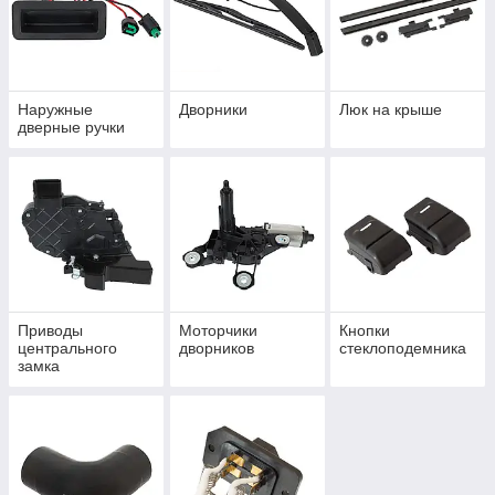
Наружные
Дворники
Люк на крыше
дверные ручки
Приводы
Моторчики
Кнопки
центрального
дворников
стеклоподемника
замка