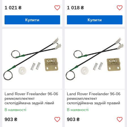
1 021
1 018
₴
₴
Купити
Купити
Land Rover Freelander 96-06
Land Rover Freelander 96-06
ремкомплектект
ремкомплектект
склопідіймача задній лівий
склопідіймача задній правий
В наявності
В наявності
903
903
₴
₴