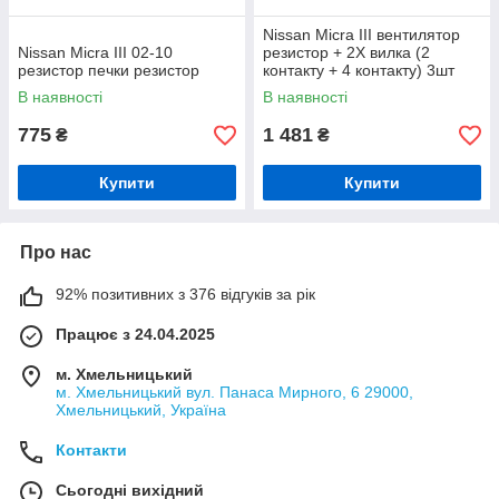
Nissan Micra III вентилятор
Nissan Micra III 02-10
резистор + 2X вилка (2
резистор печки резистор
контакту + 4 контакту) 3шт
комплектект, арт. DA-18992
В наявності
В наявності
775
1 481
₴
₴
Купити
Купити
Про нас
92% позитивних з 376 відгуків за рік
Працює з 24.04.2025
м. Хмельницький
м. Хмельницький вул. Панаса Мирного, 6 29000,
Хмельницький, Україна
Контакти
Сьогодні вихідний