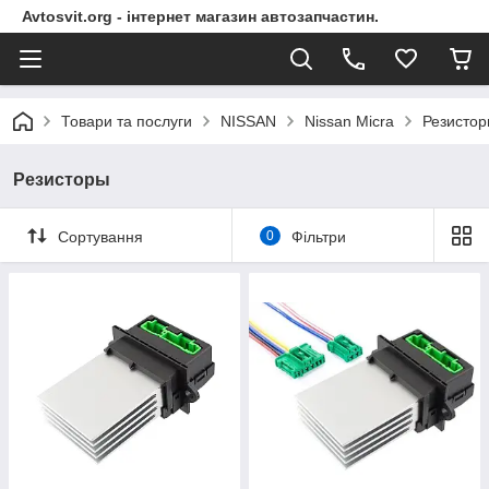
Avtosvit.org - інтернет магазин автозапчастин.
Товари та послуги
NISSAN
Nissan Micra
Резисто
Резисторы
Сортування
0
Фільтри