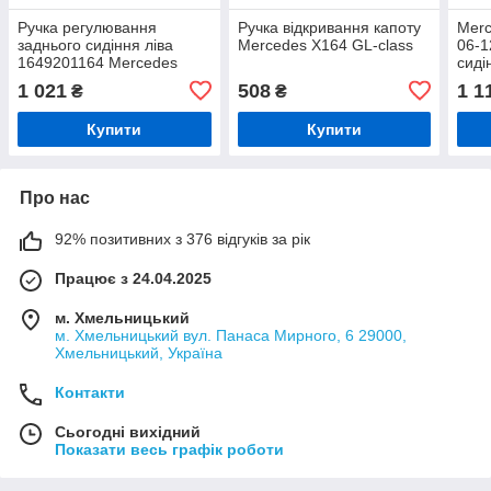
Ручка регулювання
Ручка відкривання капоту
Merc
заднього сидіння ліва
Mercedes X164 GL-class
06-1
1649201164 Mercedes
сиді
X164 GL-Class DA-28449
284
1 021
508
1 1
₴
₴
Купити
Купити
Про нас
92% позитивних з 376 відгуків за рік
Працює з 24.04.2025
м. Хмельницький
м. Хмельницький вул. Панаса Мирного, 6 29000,
Хмельницький, Україна
Контакти
Сьогодні вихідний
Показати весь графік роботи