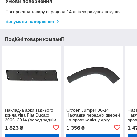
Умови повернення
Повернення товару впродовж 14 днів за рахунок покупця
Всі умови повернення
Подібні товари компанії
Накладка арки заднього
Citroen Jumper 06-14
Fiat
крила ліва Fiat Ducato
Накладка передніх дверей
Накл
2006–2014 (перед заднім
на праву колісну арку
прав
колесом) колісна база
задн
1 823
1 356
1 4
₴
₴
4035 мм
баз