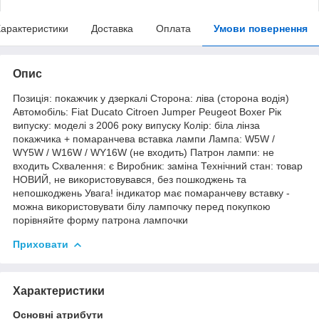
арактеристики
Доставка
Оплата
Умови повернення
Опис
Позиція: покажчик у дзеркалі Сторона: ліва (сторона водія)
Автомобіль: Fiat Ducato Citroen Jumper Peugeot Boxer Рік
випуску: моделі з 2006 року випуску Колір: біла лінза
покажчика + помаранчева вставка лампи Лампа: W5W /
WY5W / W16W / WY16W (не входить) Патрон лампи: не
входить Схвалення: є Виробник: заміна Технічний стан: товар
НОВИЙ, не використовувався, без пошкоджень та
непошкоджень Увага! індикатор має помаранчеву вставку -
можна використовувати білу лампочку перед покупкою
порівняйте форму патрона лампочки
Приховати
Характеристики
Основні атрибути