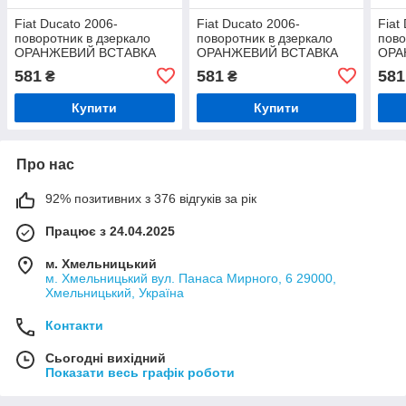
Fiat Ducato 2006-
Fiat Ducato 2006-
Fiat
поворотник в дзеркало
поворотник в дзеркало
пово
ОРАНЖЕВИЙ ВСТАВКА
ОРАНЖЕВИЙ ВСТАВКА
ОРА
ліва
ліва
пра
581
581
581
₴
₴
Купити
Купити
Про нас
92% позитивних з 376 відгуків за рік
Працює з 24.04.2025
м. Хмельницький
м. Хмельницький вул. Панаса Мирного, 6 29000,
Хмельницький, Україна
Контакти
Сьогодні вихідний
Показати весь графік роботи