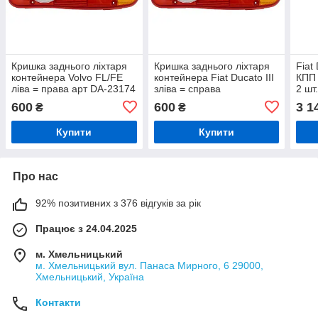
Кришка заднього ліхтаря
Кришка заднього ліхтаря
Fiat
контейнера Volvo FL/FE
контейнера Fiat Ducato III
КПП 
ліва = права арт DA-23174
зліва = справа
2 шт
600
600
3 1
₴
₴
Купити
Купити
Про нас
92% позитивних з 376 відгуків за рік
Працює з 24.04.2025
м. Хмельницький
м. Хмельницький вул. Панаса Мирного, 6 29000,
Хмельницький, Україна
Контакти