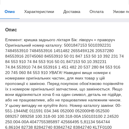
Опис
Характеристики
Доставка
Оплата
Умови п
Опис
Елемент: кришка заднього ліхтаря Бік: ліворуч = праворуч
Оригінальний номер каталогу: 5001847153 5010392231
7484553910 7484553916 1451482 265549X126 20537280
84553916 20745060 84553910 50 01 847 153 50 10 392 231 74
84 553 910 74 84 553 916 50.01.847153 50.10.392231
74.84.553910 74.84.553916 1 451 482 20 537 280 84 553 916
20 745 060 84 553 910 УВАГА! Наведені вище номери є
номерами оригінальних частин, для яких товар у цій
пропозиції є заміною. Перед покупкою обов'язково порівняйте
їх з номером оригінальної запчастини, що замінюється. Якщо
вони відрізняються хоча б на один символ, деталь не підійде,
або не працюватиме, або не працюватиме належним чином.
У цьому випадку не купуйте його. Номер каталогу заміни: 00-
551-1944NE 011591 034.346 052000 052000HB 052500
089257 089258 100.318-00 100.318-00A 150103100 2.24520
250.004-00A 4047755385897 42566495 5,81134 564744
6,86104 82738 82842740 83842742 83842740 KLTF0100