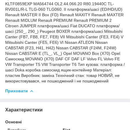
KLTF0859EXP MA564744 OL2.44.066.20 R80.19440C TL-
RV001L/R-L TLG-060 TLG060. II платформа/шасі (ED/HD/UD)
Renault MASTER II Box (FD) Renault MAXITY Renault MAXTER
Renault MIDLUM Renault PREMIUM Renault PREMIUM 2
Citroen JUMPER платформа/шасі Fiat DUCATO платформа/
шасі (250_, 290_) Peugeot BOXER платформа/шасі Mitsubishi
Canter (FB7, FB8, FE7, FE8) VII Mitsubishi Canter (FE3, FE4) V
Mitsubishi Canter (FE5, FE6) VI Nissan ATLEON Nissan
CABSTAR (F23, H41, H42) Nissan CABSTAR (F24M, F24W)
Nissan CABSTAR E (TL_, VL_) Opel MOVANO Box (X70) Opel
Самоскид MOVANO (X70) DAF CF DAF LF Volvo FL Volvo FE
VW Transporter T5 VW Transporter T6 Тип кузова: платформа /
шасі Doka коробка самоскид ящик-контейнер Матеріал:
пластик Виробник: заміна Технічний стан: товар НОВИЙ, не
використовувався, не пошкоджений і не пошкоджений
Приховати
Характеристики
Основні
Виробник
Fiat