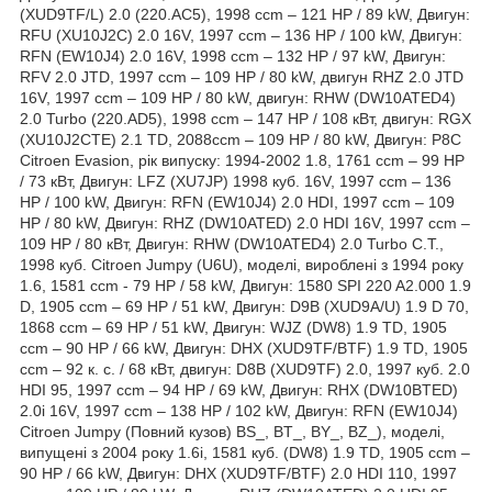
(XUD9TF/L) 2.0 (220.AC5), 1998 ccm – 121 HP / 89 kW, Двигун:
RFU (XU10J2C) 2.0 16V, 1997 ccm – 136 HP / 100 kW, Двигун:
RFN (EW10J4) 2.0 16V, 1998 ccm – 132 HP / 97 kW, Двигун:
RFV 2.0 JTD, 1997 ccm – 109 HP / 80 kW, двигун RHZ 2.0 JTD
16V, 1997 ccm – 109 HP / 80 kW, двигун: RHW (DW10ATED4)
2.0 Turbo (220.AD5), 1998 ccm – 147 HP / 108 кВт, двигун: RGX
(XU10J2CTE) 2.1 TD, 2088ccm – 109 HP / 80 kW, Двигун: P8C
Citroen Evasion, рік випуску: 1994-2002 1.8, 1761 ccm – 99 HP
/ 73 кВт, Двигун: LFZ (XU7JP) 1998 куб. 16V, 1997 ccm – 136
HP / 100 kW, Двигун: RFN (EW10J4) 2.0 HDI, 1997 ccm – 109
HP / 80 kW, Двигун: RHZ (DW10ATED) 2.0 HDI 16V, 1997 ccm –
109 HP / 80 кВт, Двигун: RHW (DW10ATED4) 2.0 Turbo C.T.,
1998 куб. Citroen Jumpy (U6U), моделі, вироблені з 1994 року
1.6, 1581 ccm - 79 HP / 58 kW, Двигун: 1580 SPI 220 A2.000 1.9
D, 1905 ccm – 69 HP / 51 kW, Двигун: D9B (XUD9A/U) 1.9 D 70,
1868 ccm – 69 HP / 51 kW, Двигун: WJZ (DW8) 1.9 TD, 1905
ccm – 90 HP / 66 kW, Двигун: DHX (XUD9TF/BTF) 1.9 TD, 1905
ccm – 92 к. с. / 68 кВт, двигун: D8B (XUD9TF) 2.0, 1997 куб. 2.0
HDI 95, 1997 ccm – 94 HP / 69 kW, Двигун: RHX (DW10BTED)
2.0i 16V, 1997 ccm – 138 HP / 102 kW, Двигун: RFN (EW10J4)
Citroen Jumpy (Повний кузов) BS_, BT_, BY_, BZ_), моделі,
випущені з 2004 року 1.6i, 1581 куб. (DW8) 1.9 TD, 1905 ccm –
90 HP / 66 kW, Двигун: DHX (XUD9TF/BTF) 2.0 HDI 110, 1997