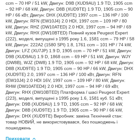
ccm – 70 HP / 51 kW, Двигун: D9B (XUD9AU) 1.9 TD, 1905 ccm
– 92 HP / 68 kW, Двигун: D8B (XUD9TE) 1.9 TD, 1905 ccm – 90
HP / 66 кВт, Двигун: DHX (XUD9TE) 1997 ccm – 136 HP / 100
kW, Двигун: RFN (EW10J4) 2.0 HDI, 1997 ccm – 109 HP / 80
kW, Двигун: RHZ (DW10ATED) 2.0 HDI, 1997 ccm – 94 HP / 69
kW, Двигун: RHX (DW10BTED) Повний кузов Peugeot Expert
(222), моделі, випущені з 1995 року 1.6, 1581 ccm – 79 HP / 58
kW, Двигун: 222A2 (1580 SPI) 1.8, 1761 ccm – 101 HP / 74 kW,
Двигун: LFZ (XU7JP) 1.9 D, 1905 ccm – 70 HP / 51 kW, Двигун:
D9B (XUD9AU) 1.9 D, 1868 ccm – 69 HP / 51 kW, Двигун: WJY
(DW8B), WJZ (DW8) 1.9 TD, 1905 ccm – 92 HP / 68 kW, Двигун:
D8B (XUD9TE) 1.9 TD, 1905 ccm – 90 HP / 66 kW, Двигун: DHX
(XUD9TE) 2.0, 1997 ccm – 136 HP / 100 кВт, Двигун: RFN
(EW10J4) 2.0 HDI 16V, 1997 ccm – 109 HP / 80 kW, Двигун:
RHW (DW10ATED4) 2.0 HDI, 1997 ccm – 94 HP / 69 кВт,
Двигун: RHX (DW10BTED) Платформа / шасі Peugeot Expert
(223), моделі, випущені з 1995 року 1.6, 1581 куб. 51 кВт,
Двигун: D9B (XUD9AU) 1.9 TD, 1905 ccm – 92 HP / 68 kW,
Двигун: D8B (XUD9TE) 1.9 TD, 1905 ccm – 90 HP / 66 kW,
Двигун: DHX (XUD9TE) Виробник: заміна Технічний стан:
товар НОВИЙ, не використовувався, без пошкоджень і
пошкоджень
Приховати