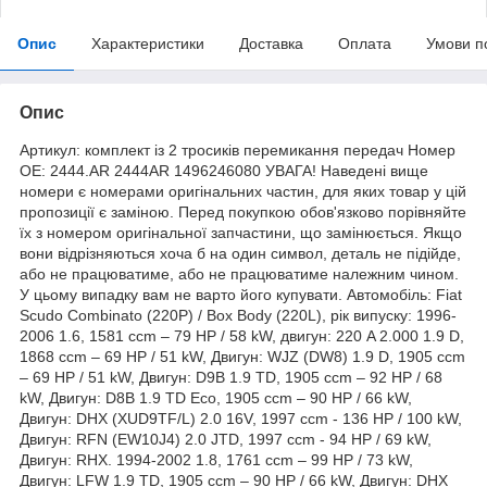
Опис
Характеристики
Доставка
Оплата
Умови п
Опис
Артикул: комплект із 2 тросиків перемикання передач Номер
OE: 2444.AR 2444AR 1496246080 УВАГА! Наведені вище
номери є номерами оригінальних частин, для яких товар у цій
пропозиції є заміною. Перед покупкою обов'язково порівняйте
їх з номером оригінальної запчастини, що замінюється. Якщо
вони відрізняються хоча б на один символ, деталь не підійде,
або не працюватиме, або не працюватиме належним чином.
У цьому випадку вам не варто його купувати. Автомобіль: Fiat
Scudo Combinato (220P) / Box Body (220L), рік випуску: 1996-
2006 1.6, 1581 ccm – 79 HP / 58 kW, двигун: 220 A 2.000 1.9 D,
1868 ccm – 69 HP / 51 kW, Двигун: WJZ (DW8) 1.9 D, 1905 ccm
– 69 HP / 51 kW, Двигун: D9B 1.9 TD, 1905 ccm – 92 HP / 68
kW, Двигун: D8B 1.9 TD Eco, 1905 ccm – 90 HP / 66 kW,
Двигун: DHX (XUD9TF/L) 2.0 16V, 1997 ccm - 136 HP / 100 kW,
Двигун: RFN (EW10J4) 2.0 JTD, 1997 ccm - 94 HP / 69 kW,
Двигун: RHX. 1994-2002 1.8, 1761 ccm – 99 HP / 73 kW,
Двигун: LFW 1.9 TD, 1905 ccm – 90 HP / 66 kW, Двигун: DHX