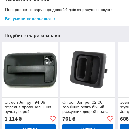
Повернення товару впродовж 14 днів за рахунок покупця
Всі умови повернення
Подібні товари компанії
Citroen Jumpy I 94-06
Citroen Jumper 02-06
Зовн
передня права зовнішня
зовнішня ручка бічний
зсув
ручка дверей
розсувних дверей права
Jump
сторона
1 114
761
686
₴
₴
Купити
Купити