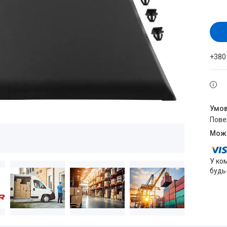
+380
пов
У ко
будь