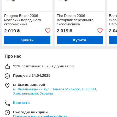
Peugeot Boxer 2006-
Fiat Ducato 2006-
Елек
моторчик переднього
моторчик переднього
скло
склоочисника
склоочисника
Citr
Boxe
2 019
2 019
2 0
₴
₴
Купити
Купити
Про нас
92% позитивних з 376 відгуків за рік
Працює з 24.04.2025
м. Хмельницький
м. Хмельницький вул. Панаса Мирного, 6 29000,
Хмельницький, Україна
Контакти
Сьогодні вихідний
Показати весь графік роботи