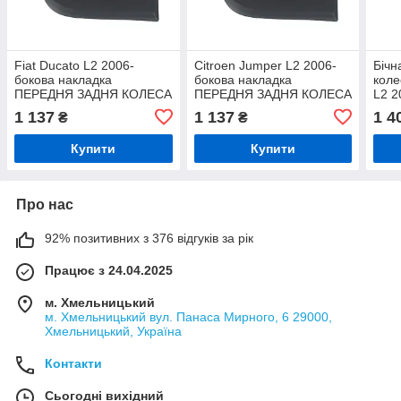
Fiat Ducato L2 2006-
Citroen Jumper L2 2006-
Бічн
бокова накладка
бокова накладка
коле
ПЕРЕДНЯ ЗАДНЯ КОЛЕСА
ПЕРЕДНЯ ЗАДНЯ КОЛЕСА
L2 2
права, колісна база
права, колісна база
345
1 137
1 137
1 4
₴
₴
3450мм.
3450мм
Купити
Купити
Про нас
92% позитивних з 376 відгуків за рік
Працює з 24.04.2025
м. Хмельницький
м. Хмельницький вул. Панаса Мирного, 6 29000,
Хмельницький, Україна
Контакти
Сьогодні вихідний