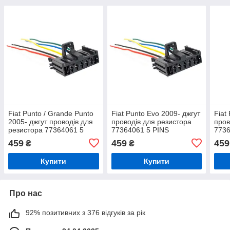
Fiat Punto / Grande Punto
Fiat Punto Evo 2009- джгут
Fiat
2005- джгут проводів для
проводів для резистора
пров
резистора 77364061 5
77364061 5 PINS
7736
PINS
459
459
459
₴
₴
Купити
Купити
Про нас
92% позитивних з 376 відгуків за рік