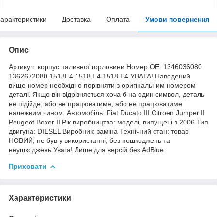
арактеристики
Доставка
Оплата
Умови повернення
Опис
Артикул: корпус паливної горловини Номер OE: 1346036080
1362672080 1518E4 1518.E4 1518 E4 УВАГА! Наведений
вище номер необхідно порівняти з оригінальним номером
деталі. Якщо він відрізняється хоча б на один символ, деталь
не підійде, або не працюватиме, або не працюватиме
належним чином. Автомобіль: Fiat Ducato III Citroen Jumper II
Peugeot Boxer II Рік виробництва: моделі, випущені з 2006 Тип
двигуна: DIESEL Виробник: заміна Технічний стан: товар
НОВИЙ, не був у використанні, без пошкоджень та
неушкоджень Увага! Лише для версій без AdBlue
Приховати
Характеристики