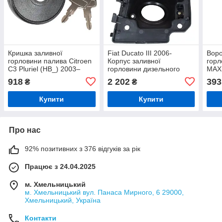
Кришка заливної
Fiat Ducato III 2006-
Воро
горловини палива Citroen
Корпус заливної
горл
C3 Pluriel (HB_) 2003–
горловини дизельного
MAX 
палива
21 
918
2 202
393
₴
₴
Купити
Купити
Про нас
92% позитивних з 376 відгуків за рік
Працює з 24.04.2025
м. Хмельницький
м. Хмельницький вул. Панаса Мирного, 6 29000,
Хмельницький, Україна
Контакти