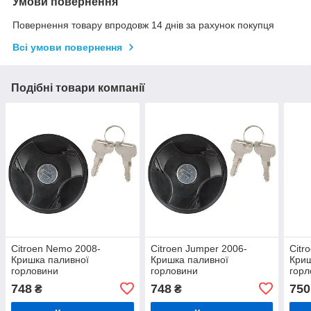
Умови повернення
Повернення товару впродовж 14 днів за рахунок покупця
Всі умови повернення
Подібні товари компанії
Citroen Nemo 2008-
Citroen Jumper 2006-
Citr
Кришка паливної
Кришка паливної
Криш
горловини
горловини
горл
748
748
750
₴
₴