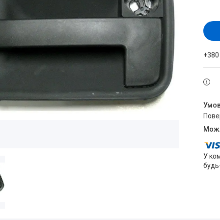
+380
пов
У ко
будь