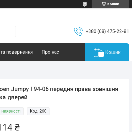
Кошик
+380 (68) 475-22-81
 та повернення
Про нас
Кошик
roen Jumpy I 94-06 передня права зовнішня
ка дверей
В наявності
Код:
260
114 ₴