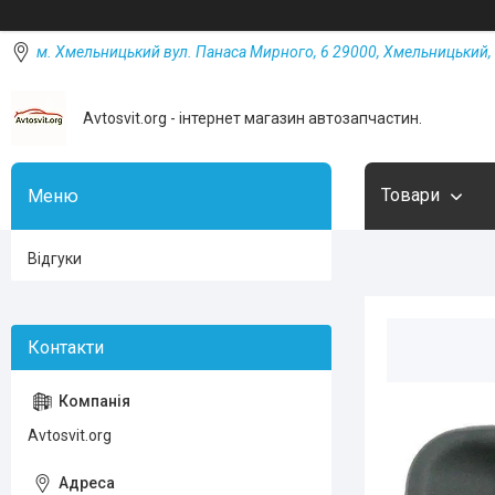
м. Хмельницький вул. Панаса Мирного, 6 29000, Хмельницький, 
Avtosvit.org - інтернет магазин автозапчастин.
Товари
Відгуки
Avtosvit.org