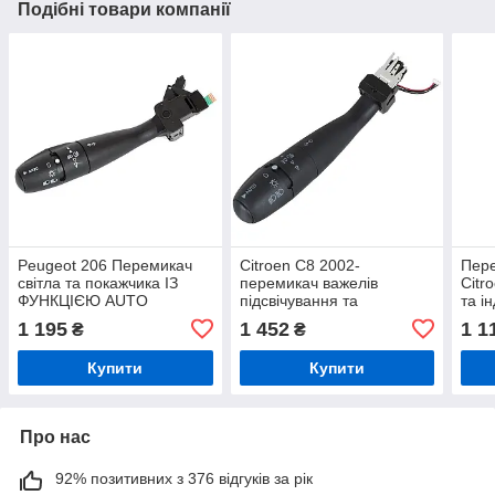
Подібні товари компанії
Peugeot 206 Перемикач
Citroen C8 2002-
Пере
світла та покажчика ІЗ
перемикач важелів
Citr
ФУНКЦІЄЮ AUTO
підсвічування та
та і
покажчики
арт 
1 195
1 452
1 1
₴
₴
Купити
Купити
Про нас
92% позитивних з 376 відгуків за рік