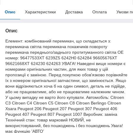
Опис
Характеристики
Доставка
Оплата
Умови п
Опис
Елемент: комбінований перемикач, що складається з:
перемикача світла перемикача покажчиків повороту
перемикача переднього/заднього протитуманного світла ОЕ
номер: 96477533XT 6239Z5 6242H0 624284 96605676XT
96621668XT 624230 624263 УВАГА! Наведені вище номери є
номерами оригінальних частин, для яких товар у цій
пропозиції є заміною. Перед покупкою обов'язково порівняйте
їх з номером оригінальної запчастини, що замінюється. Якщо
вони відрізняються хоча б на один символ, деталь не підійде,
або не працюватиме, або не працюватиме належним чином.
У цьому випадку не варто його купувати. Автомобіль: Citroen
C3 Citroen C4 Citroen C5 Citroen C8 Citroen Berlingo Citroen
Xsara Peugeot 206 Peugeot 207 Peugeot 307 Peugeot 406
Peugeot 407 Peugeot 807 Peugeot 1007 Виробник: заміна
Технічний стан: товар марковий НОВИЙ, не
використовуваний, без пошкоджень і без пошкоджень Увага!
має функцію 'АВТО'