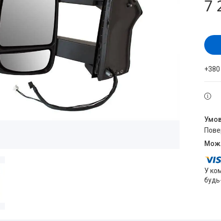
7 
+380
пов
У ко
будь