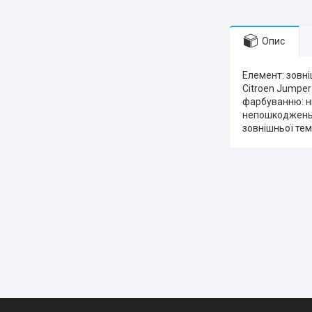
Опис
Елемент: зовні
Citroen Jumper
фарбуванню: ні
непошкоджень У
зовнішньої тем