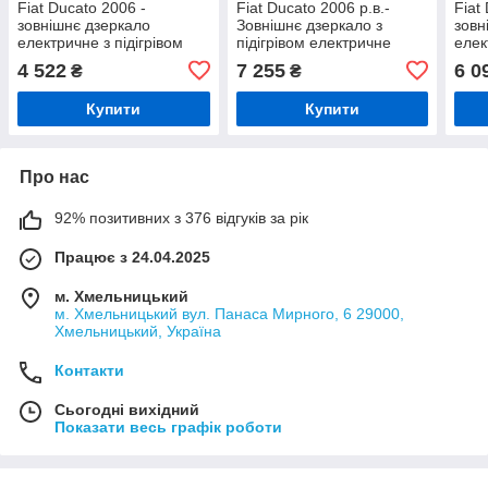
Fiat Ducato 2006 -
Fiat Ducato 2006 р.в.-
Fiat
зовнішнє дзеркало
Зовнішнє дзеркало з
зовн
електричне з підігрівом
підігрівом електричне
елек
БЕЗ ДАТЧИКА правий
ДОВГИЙ КРІК правий
довг
4 522
7 255
6 0
₴
₴
Купити
Купити
Про нас
92% позитивних з 376 відгуків за рік
Працює з 24.04.2025
м. Хмельницький
м. Хмельницький вул. Панаса Мирного, 6 29000,
Хмельницький, Україна
Контакти
Сьогодні вихідний
Показати весь графік роботи