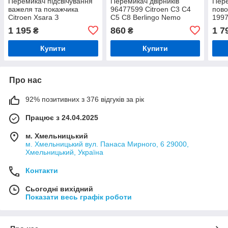
Перемикач підсвічування
Перемикач двірників
Пере
важеля та покажчика
96477599 Citroen C3 C4
пово
Citroen Xsara З
C5 C8 Berlingo Nemo
1997
ФУНКЦІЄЮ AUTO
Xsara БЕЗ функції АВТО
1999
1 195
860
1 7
₴
₴
арт. DA-26557
Купити
Купити
Про нас
92% позитивних з 376 відгуків за рік
Працює з 24.04.2025
м. Хмельницький
м. Хмельницький вул. Панаса Мирного, 6 29000,
Хмельницький, Україна
Контакти
Сьогодні вихідний
Показати весь графік роботи