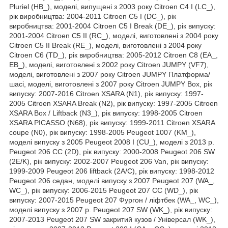
Pluriel (HB_), моделі, випущені з 2003 року Citroen C4 I (LC_),
рік виробництва: 2004-2011 Citroen C5 I (DC_), рік
виробництва: 2001-2004 Citroen C5 I Break (DE_), рік випуску:
2001-2004 Citroen C5 II (RC_), моделі, виготовлені з 2004 року
Citroen C5 II Break (RE_), моделі, виготовлені з 2004 року
Citroen C6 (TD_), рік виробництва: 2005-2012 Citroen C8 (EA_,
EB_), моделі, виготовлені з 2002 року Citroen JUMPY (VF7),
моделі, виготовлені з 2007 року Citroen JUMPY Платформа/
шасі, моделі, виготовлені з 2007 року Citroen JUMPY Box, рік
випуску: 2007-2016 Citroen XSARA (N1), рік випуску: 1997-
2005 Citroen XSARA Break (N2), рік випуску: 1997-2005 Citroen
XSARA Box / Liftback (N3_), рік випуску: 1998-2005 Citroen
XSARA PICASSO (N68), рік випуску: 1999-2011 Citroen XSARA
coupe (N0), рік випуску: 1998-2005 Peugeot 1007 (KM_),
моделі випуску з 2005 Peugeot 2008 I (CU_), моделі з 2013 р.
Peugeot 206 CC (2D), рік випуску: 2000-2008 Peugeot 206 SW
(2E/K), рік випуску: 2002-2007 Peugeot 206 Van, рік випуску:
1999-2009 Peugeot 206 liftback (2A/C), рік випуску: 1998-2012
Peugeot 206 седан, моделі випуску з 2007 Peugeot 207 (WA_,
WC_), рік випуску: 2006-2015 Peugeot 207 CC (WD_), рік
випуску: 2007-2015 Peugeot 207 Фургон / ліфтбек (WA_, WC_),
моделі випуску з 2007 р. Peugeot 207 SW (WK_), рік випуску:
2007-2013 Peugeot 207 SW закритий кузов / Універсал (WK_),