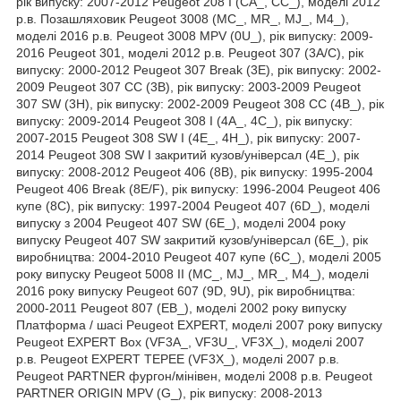
рік випуску: 2007-2012 Peugeot 208 I (CA_, CC_), моделі 2012
р.в. Позашляховик Peugeot 3008 (MC_, MR_, MJ_, M4_),
моделі 2016 р.в. Peugeot 3008 MPV (0U_), рік випуску: 2009-
2016 Peugeot 301, моделі 2012 р.в. Peugeot 307 (3A/C), рік
випуску: 2000-2012 Peugeot 307 Break (3E), рік випуску: 2002-
2009 Peugeot 307 CC (3B), рік випуску: 2003-2009 Peugeot
307 SW (3H), рік випуску: 2002-2009 Peugeot 308 CC (4B_), рік
випуску: 2009-2014 Peugeot 308 I (4A_, 4C_), рік випуску:
2007-2015 Peugeot 308 SW I (4E_, 4H_), рік випуску: 2007-
2014 Peugeot 308 SW I закритий кузов/універсал (4E_), рік
випуску: 2008-2012 Peugeot 406 (8B), рік випуску: 1995-2004
Peugeot 406 Break (8E/F), рік випуску: 1996-2004 Peugeot 406
купе (8C), рік випуску: 1997-2004 Peugeot 407 (6D_), моделі
випуску з 2004 Peugeot 407 SW (6E_), моделі 2004 року
випуску Peugeot 407 SW закритий кузов/універсал (6E_), рік
виробництва: 2004-2010 Peugeot 407 купе (6C_), моделі 2005
року випуску Peugeot 5008 II (MC_, MJ_, MR_, M4_), моделі
2016 року випуску Peugeot 607 (9D, 9U), рік виробництва:
2000-2011 Peugeot 807 (EB_), моделі 2002 року випуску
Платформа / шасі Peugeot EXPERT, моделі 2007 року випуску
Peugeot EXPERT Box (VF3A_, VF3U_, VF3X_), моделі 2007
р.в. Peugeot EXPERT TEPEE (VF3X_), моделі 2007 р.в.
Peugeot PARTNER фургон/мінівен, моделі 2008 р.в. Peugeot
PARTNER ORIGIN MPV (G_), рік випуску: 2008-2013