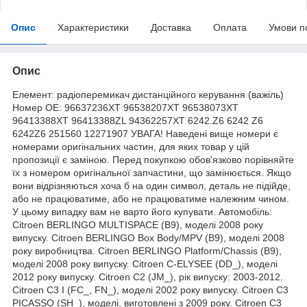
Опис
Характеристики
Доставка
Оплата
Умови п
Опис
Елемент: радіоперемикач дистанційного керування (важіль)
Номер OE: 96637236XT 96538207XT 96538073XT
96413388XT 96413388ZL 94362257XT 6242.Z6 6242 Z6
6242Z6 251560 12271907 УВАГА! Наведені вище номери є
номерами оригінальних частин, для яких товар у цій
пропозиції є заміною. Перед покупкою обов'язково порівняйте
їх з номером оригінальної запчастини, що замінюється. Якщо
вони відрізняються хоча б на один символ, деталь не підійде,
або не працюватиме, або не працюватиме належним чином.
У цьому випадку вам не варто його купувати. Автомобіль:
Citroen BERLINGO MULTISPACE (B9), моделі 2008 року
випуску. Citroen BERLINGO Box Body/MPV (B9), моделі 2008
року виробництва. Citroen BERLINGO Platform/Chassis (B9),
моделі 2008 року випуску. Citroen C-ELYSEE (DD_), моделі
2012 року випуску. Citroen C2 (JM_), рік випуску: 2003-2012.
Citroen C3 I (FC_, FN_), моделі 2002 року випуску. Citroen C3
PICASSO (SH_), моделі, виготовлені з 2009 року. Citroen C3