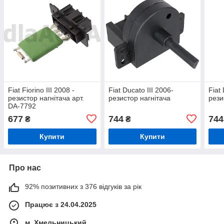
Fiat Fiorino III 2008 -
Fiat Ducato III 2006-
Fiat
резистор нагнітача арт.
резистор нагнітача
рези
DA-7792
677
744
744
₴
₴
Купити
Купити
Про нас
92% позитивних з 376 відгуків за рік
Працює з 24.04.2025
м. Хмельницький