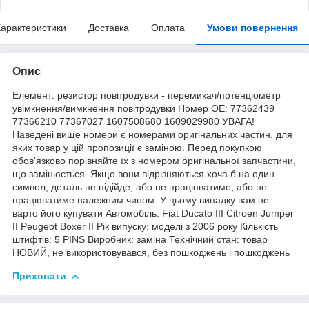
арактеристики
Доставка
Оплата
Умови повернення
Опис
Елемент: резистор повітродувки - перемикач/потенціометр
увімкнення/вимкнення повітродувки Номер OE: 77362439
77366210 77367027 1607508680 1609029980 УВАГА!
Наведені вище номери є номерами оригінальних частин, для
яких товар у цій пропозиції є заміною. Перед покупкою
обов'язково порівняйте їх з номером оригінальної запчастини,
що замінюється. Якщо вони відрізняються хоча б на один
символ, деталь не підійде, або не працюватиме, або не
працюватиме належним чином. У цьому випадку вам не
варто його купувати Автомобіль: Fiat Ducato III Citroen Jumper
II Peugeot Boxer II Рік випуску: моделі з 2006 року Кількість
штифтів: 5 PINS Виробник: заміна Технічний стан: товар
НОВИЙ, не використовувався, без пошкоджень і пошкоджень
Приховати