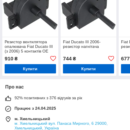
Резистор вентилятора
Fiat Ducato III 2006-
Fiat
опалювача Fiat Ducato III
резистор нагнітача
рези
(з 2006) 5 контактів OE
77362439
910
744
677
₴
₴
Купити
Купити
Про нас
92% позитивних з 376 відгуків за рік
Працює з 24.04.2025
м. Хмельницький
м. Хмельницький вул. Панаса Мирного, 6 29000,
Хмельницький, Україна