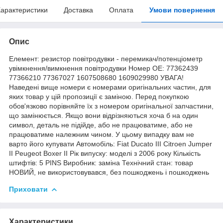
арактеристики
Доставка
Оплата
Умови повернення
Опис
Елемент: резистор повітродувки - перемикач/потенціометр
увімкнення/вимкнення повітродувки Номер OE: 77362439
77366210 77367027 1607508680 1609029980 УВАГА!
Наведені вище номери є номерами оригінальних частин, для
яких товар у цій пропозиції є заміною. Перед покупкою
обов'язково порівняйте їх з номером оригінальної запчастини,
що замінюється. Якщо вони відрізняються хоча б на один
символ, деталь не підійде, або не працюватиме, або не
працюватиме належним чином. У цьому випадку вам не
варто його купувати Автомобіль: Fiat Ducato III Citroen Jumper
II Peugeot Boxer II Рік випуску: моделі з 2006 року Кількість
штифтів: 5 PINS Виробник: заміна Технічний стан: товар
НОВИЙ, не використовувався, без пошкоджень і пошкоджень
Приховати
Характеристики