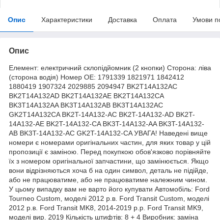
Опис
Характеристики
Доставка
Оплата
Умови п
Опис
Елемент: електричний склопідйомник (2 кнопки) Сторона: ліва
(сторона водія) Номер OE: 1791339 1821971 1842412
1880419 1907324 2029885 2094947 BK2T14A132AC
BK2T14A132AD BK2T14A132AE BK2T14A132CA
BK3T14A132AA BK3T14A132AB BK3T14A132AC
GK2T14A132CA BK2T-14A132-AC BK2T-14A132-AD BK2T-
14A132-AE BK2T-14A132-CA BK3T-14A132-AA BK3T-14A132-
AB BK3T-14A132-AC GK2T-14A132-CA УВАГА! Наведені вище
номери є номерами оригінальних частин, для яких товар у цій
пропозиції є заміною. Перед покупкою обов'язково порівняйте
їх з номером оригінальної запчастини, що замінюється. Якщо
вони відрізняються хоча б на один символ, деталь не підійде,
або не працюватиме, або не працюватиме належним чином.
У цьому випадку вам не варто його купувати Автомобіль: Ford
Tourneo Custom, моделі 2012 р.в. Ford Transit Custom, моделі
2012 р.в. Ford Transit MK8, 2014-2019 р.р. Ford Transit MK9,
моделі вир. 2019 Кількість штифтів: 8 + 4 Виробник: заміна