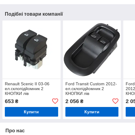
Подібні товари компанії
Renault Scenic II 03-06
Ford Transit Custom 2012-
Ford
ел.склопідйомник 2
ел.склопідйомник 2
2012
КНОПКИ лів
КНОПКИ лів
КНО
653
2 056
2 0
₴
₴
Купити
Купити
Про нас