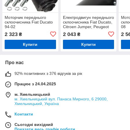
Моторчик переднього
Електродвигун переднього
Мото
склоочисника Fiat Ducato
склоочисника Fiat Ducato,
скло
94-02
Citroen Jumper, Peugeot
08
Boxer з 2006 р.
2 323
2 043
2 5
₴
₴
Купити
Купити
Про нас
92% позитивних з 376 відгуків за рік
Працює з 24.04.2025
м. Хмельницький
м. Хмельницький вул. Панаса Мирного, 6 29000,
Хмельницький, Україна
Контакти
Сьогодні вихідний
Показати весь графік роботи