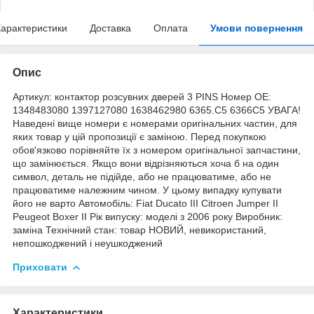
арактеристики
Доставка
Оплата
Умови повернення
Опис
Артикул: контактор розсувних дверей 3 PINS Номер OE:
1348483080 1397127080 1638462980 6365.C5 6366C5 УВАГА!
Наведені вище номери є номерами оригінальних частин, для
яких товар у цій пропозиції є заміною. Перед покупкою
обов'язково порівняйте їх з номером оригінальної запчастини,
що замінюється. Якщо вони відрізняються хоча б на один
символ, деталь не підійде, або не працюватиме, або не
працюватиме належним чином. У цьому випадку купувати
його не варто Автомобіль: Fiat Ducato III Citroen Jumper II
Peugeot Boxer II Рік випуску: моделі з 2006 року Виробник:
заміна Технічний стан: товар НОВИЙ, невикористаний,
непошкоджений і неушкоджений
Приховати
Характеристики