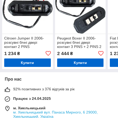
Citroen Jumper II 2006-
Peugeot Boxer II 2006-
Fiat
розсувні бічні двері
розсувні бічні двері
розс
контакт 2 PINS
контакт 3 PINS + 2 PINS 2
конт
шт. НАБІР
1 234
2 444
1 2
₴
₴
Купити
Купити
Про нас
92% позитивних з 376 відгуків за рік
Працює з 24.04.2025
м. Хмельницький
м. Хмельницький вул. Панаса Мирного, 6 29000,
Хмельницький, Україна