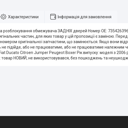
Характеристики
Інформація для замовлення
ка розблокування обмежувача ЗАДНІХ дверей Номер OE: 73542639
гінальних частин, для яких товар у цій пропозиції є заміною. Пере
з номером оригінальної запчастини, що замінюється. Якщо вони від
ь не підійде, або не працюватиме, або не працюватиме належним ч
Fiat Ducato Citroen Jumper Peugeot Boxer Рік випуску: моделі з 2006
н: товар НОВИЙ, не використовувався, без пошкоджень та неушкод