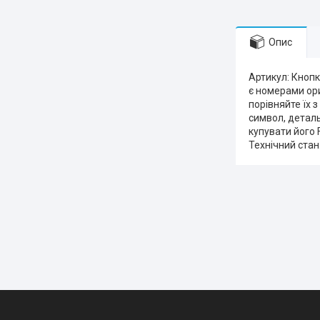
Опис
Артикул: Кноп
є номерами ори
порівняйте їх 
символ, детал
купувати його 
Технічний ста