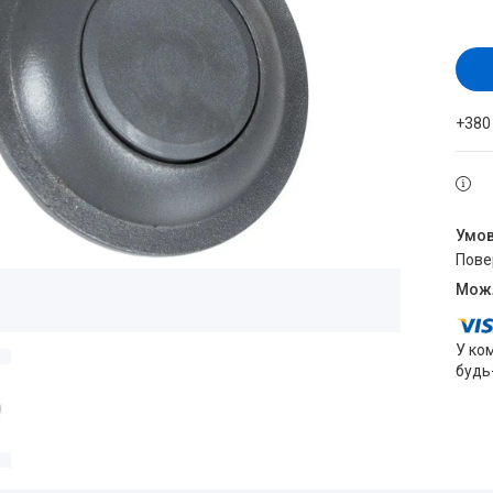
+380
пов
У ко
будь