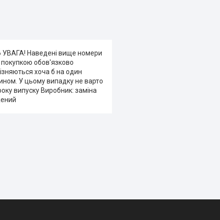
6 УВАГА! Наведені вище номери
д покупкою обов'язково
різняються хоча б на один
ином. У цьому випадку не варто
 року випуску Виробник: заміна
жений