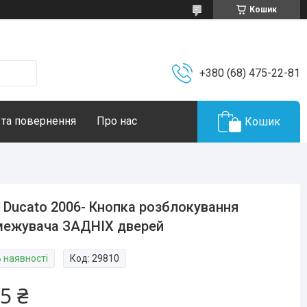
Кошик
+380 (68) 475-22-81
 та повернення
Про нас
Кошик
t Ducato 2006- Кнопка розблокування
межувача ЗАДНІХ дверей
В наявності
Код:
29810
5 ₴