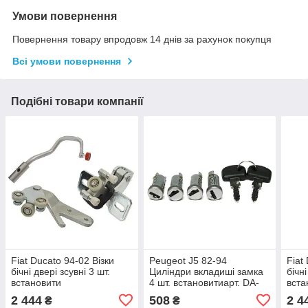
Умови повернення
Повернення товару впродовж 14 днів за рахунок покупця
Всі умови повернення
Подібні товари компанії
Fiat Ducato 94-02 Візки
Peugeot J5 82-94
Fiat
бічні двері зсувні 3 шт.
Циліндри вкладиші замка
бічні
встановити
4 шт. встановитиарт. DA-
вста
4226
2 444
508
2 4
₴
₴