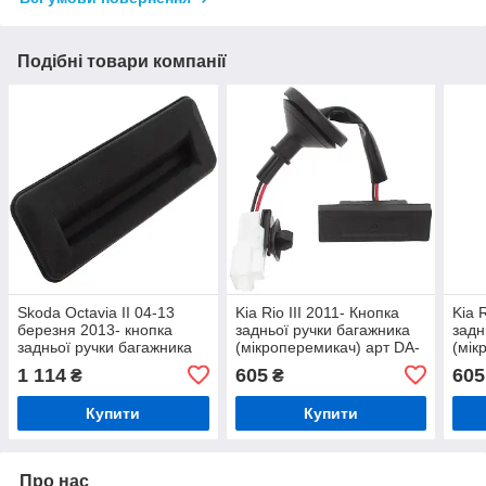
Подібні товари компанії
Skoda Octavia II 04-13
Kia Rio III 2011- Кнопка
Kia 
березня 2013- кнопка
задньої ручки багажника
задн
задньої ручки багажника
(мікроперемикач) арт DA-
(мік
(мікроперемикач)
32181
321
1 114
605
605
₴
₴
Купити
Купити
Про нас