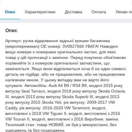
Опис
Характеристики
Доставка
Оплата
Умови п
Опис
Артикул: ручка відкривання задньої кришки багажника
(мікроперемикач) OE номер: 3V0827566 УВАГА! Наведені
вище номери є номерами оригінальних частин, для яких
товар у цій пропозиції є заміною. Перед покупкою обов'язково
порівняйте їх з номером оригінальної запчастини, що
замінюється. Якщо вони відрізняються хоча б на один символ,
деталь не підійде, або не працюватиме, або не працюватиме
належним чином. У цьому випадку вам не варто його
купувати. Автомобіль: Audi A4 B9 / RS4 B9, моделі 2015 року
випуску Seat Tarraco, моделі 2018 року випуску Skoda Octavia
III, моделі 2013 року випуску Skoda Superb III, моделі 2013
року випуску 2015 Skoda Yeti, рік випуску: 2009-2017 VW
Caddy, рік випуску: 2016-2020 VW Teramont, моделі,
виготовлені з 2018 VW Tiguan II, моделі, виготовлені з 2016
VW Touran II, моделі, виготовлені з 2016 Виробник: заміна
Технічний стан: товар НОВИЙ, не був у використанні, без
ушкоджень та без пошкоджень