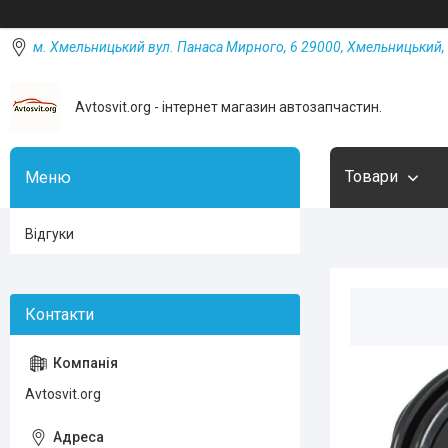
м. Хмельницький вул. Панаса Мирного, 6 29000, Хмельницький, 
Avtosvit.org - інтернет магазин автозапчастин.
Товари
Відгуки
Avtosvit.org