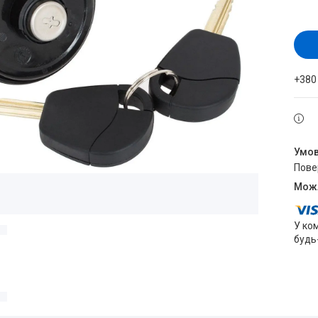
+380
пов
У ко
будь