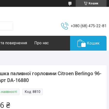
Кошик
+380 (68) 475-22-81
 та повернення
Про нас
Кошик
шка паливної горловини Citroen Berlingo 96-
арт DA-16880
В наявності
Код:
8810
6 ₴