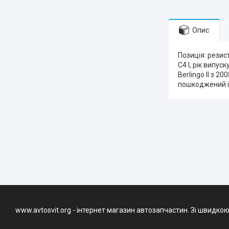
Опис
Позиція: резис
C4 I, рік випус
Berlingo II з 
пошкоджений і
www.avtosvit.org - інтернет магазин автозапчастин. Зі швидкою