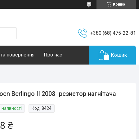
Кошик
+380 (68) 475-22-81
 та повернення
Про нас
Кошик
roen Berlingo II 2008- резистор нагнітача
В наявності
Код:
8424
8 ₴