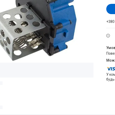
+380
пов
У ко
будь