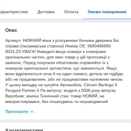
арактеристики
Доставка
Оплата
Умови повернення
Опис
Артикул: НИЖНИЙ візок з розсувними бічними дверима Бік:
справа (пасажирська сторона) Номер OE: 9680486680
9033.Z0 УВАГА! Наведені вище номери є номерами
оригінальних частин, для яких товар у цій пропозиції є
заміною. Перед покупкою обов'язково порівняйте їх з
номером оригінальної запчастини, що замінюється. Якщо
вони відрізняються хоча б на один символ, деталь не підійде,
або не працюватиме, або не працюватиме належним чином.
У цьому випадку не купуйте Автомобіль: Citroen Berlingo II
Peugeot Partner II Рік випуску: моделі з 2008 року випуску
Виробник: заміна Технічний стан: товар НОВИЙ, не
використовувався, без пошкоджень та неушкоджений
Приховати
Характеристики