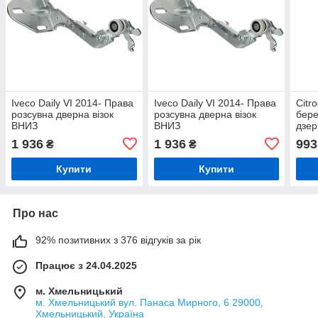
Iveco Daily VI 2014- Права
Iveco Daily VI 2014- Права
Citr
розсувна дверна візок
розсувна дверна візок
бере
ВНИЗ
ВНИЗ
дзер
пра
1 936
1 936
993
₴
₴
Купити
Купити
Про нас
92% позитивних з 376 відгуків за рік
Працює з 24.04.2025
м. Хмельницький
м. Хмельницький вул. Панаса Мирного, 6 29000,
Хмельницький, Україна