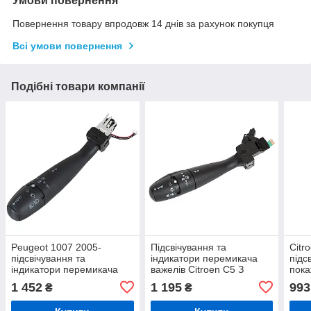
Умови повернення
Повернення товару впродовж 14 днів за рахунок покупця
Всі умови повернення
Подібні товари компанії
Peugeot 1007 2005-
Підсвічування та
Citr
підсвічування та
індикатори перемикача
підс
індикатори перемикача
важелів Citroen C5 З
пока
важелів
ФУНКЦІЄЮ АВТО
важе
1 452
1 195
993
₴
₴