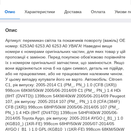
Опис
Характеристики
Доставка
Оплата
Умови п
Опис
Артикул: перемикач світла та покажчиків повороту (важіль) OE
номер: 6253A0 6253.A0 6253 A0 УВАГА! Наведені вище
номери є номерами оригінальних частин, для яких товар у цій
пропозиції є заміною. Перед покупкою обов'язково порівняйте
їх з номером оригінальної запчастини, що замінюється. Якщо
вони відрізняються хоча б на один символ, деталь не підійде,
або не працюватиме, або не працюватиме належним чином.
У цьому випадку купувати його не варто. Автомобіль: Citroen
C1, рік випуску: 2005-2014 C1 (PM_, PN_) 1.0 (CFB (1KR))
998ccm 68KM/50kW 2005/06-2014/09 C1 (PM_, PN_) 1.4 HDi
(8HT (DV4TD)) 1398ccm 54KM/40kW 2005/06-2014/09 Peugeot
107, рік випуску: 2005-2014 107 (PM_, PN_) 1.0 (CFA (384F)
CFB (1KR)) 998ccm 68HP/50kW 2005/06-2014/05 107 (PM_,
PN_) 1.4 HDi (8HT (DV4TD)) 1398ccm 54HP/40kW 2005/06-
2014/05 Toyota Aygo, рік випуску: 2005-2014 AYGO (_B1_) 1.0
(KGB10_) (1KR-FE) 998ccm 68HP/50kW 2005/07-2014/05
AYGO (_B1_) 1.0 GPL (KGB10_) (1KR-FE) 998ccm 68KM/50kW