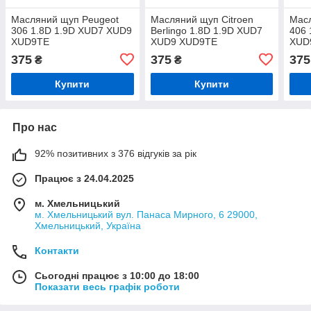
Масляний щуп Peugeot
Масляний щуп Citroen
Мас
306 1.8D 1.9D XUD7 XUD9
Berlingo 1.8D 1.9D XUD7
406 
XUD9TE
XUD9 XUD9TE
XUD
375
375
375
₴
₴
Купити
Купити
Про нас
92% позитивних з 376 відгуків за рік
Працює з 24.04.2025
м. Хмельницький
м. Хмельницький вул. Панаса Мирного, 6 29000,
Хмельницький, Україна
Контакти
Сьогодні працює з 10:00 до 18:00
Показати весь графік роботи