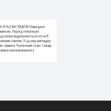
H 4162 AH УВАГА! Наведені
заміною. Перед покупкою
кщо вони відрізняються хоча б
лежним чином. У цьому випадку
ик: заміна Технічний стан: товар
замка запалювання з