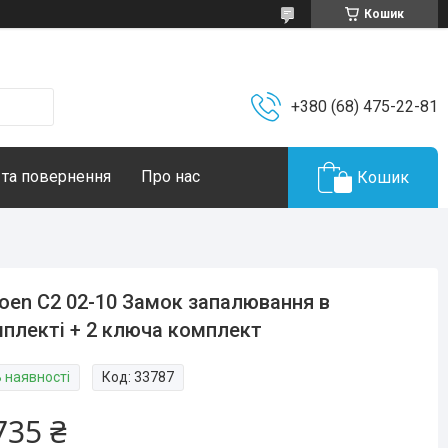
Кошик
+380 (68) 475-22-81
 та повернення
Про нас
Кошик
roen C2 02-10 Замок запалювання в
плекті + 2 ключа комплект
В наявності
Код:
33787
735 ₴