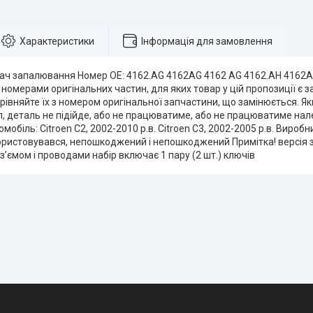
Характеристики
Інформація для замовлення
кач запалювання Номер OE: 4162.AG 4162AG 4162 AG 4162.AH 4162A
номерами оригінальних частин, для яких товар у цій пропозиції є 
рівняйте їх з номером оригінальної запчастини, що замінюється. Я
л, деталь не підійде, або не працюватиме, або не працюватиме на
мобіль: Citroen C2, 2002-2010 р.в. Citroen C3, 2002-2005 р.в. Виробн
ористовувався, непошкоджений і непошкоджений Примітка! версія 
з’ємом і проводами набір включає 1 пару (2 шт.) ключів