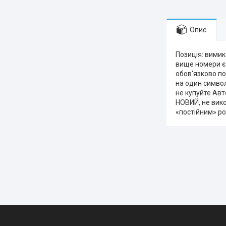
Опис
Позиція: вими
вище номери є 
обов'язково по
на один симво
не купуйте Авто
НОВИЙ, не вик
«постійним» ро