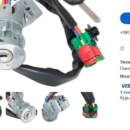
+380
пов
У ко
будь