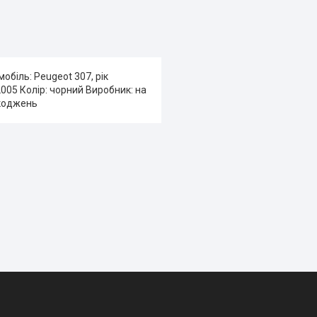
обіль: Peugeot 307, рік
-2005 Колір: чорний Виробник: на
шкоджень