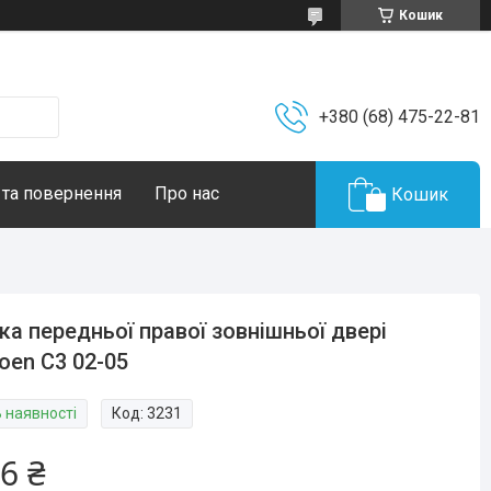
Кошик
+380 (68) 475-22-81
 та повернення
Про нас
Кошик
ка передньої правої зовнішньої двері
roen C3 02-05
В наявності
Код:
3231
6 ₴