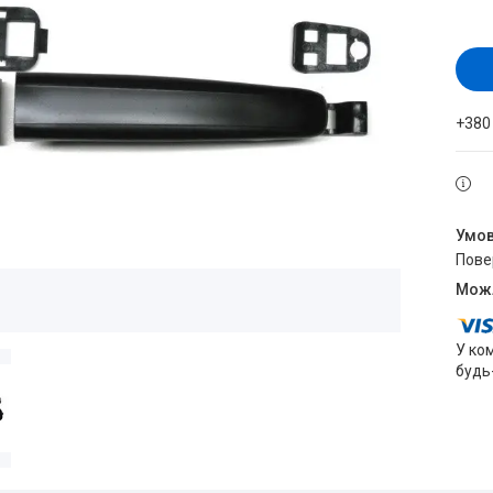
+380
пов
У ко
будь