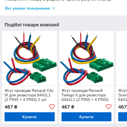
Всі умови повернення
Подібні товари компанії
Жгут проводів Renault Clio
Жгут проводів Renault
Жгут
III для резистора 6441L1
Twingo II для резистора
Scen
(2 PINS + 4 PINS) 2 шт.
6441L1 (2 PINS + 4 PINS)
6441
2 шт.
2 шт
467
467
467
₴
₴
Купити
Купити