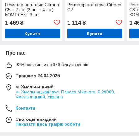
Резистор нагнітача Citroen
Резистор нагнітача Citroen
Рези
C5 + 2 шт. (2 шт. + 4 шт.)
C2
C3 + 
КОМПЛЕКТ 3 шт.
КОМ
1 469
1 114
1 4
₴
₴
Купити
Купити
Про нас
92% позитивних з 376 відгуків за рік
Працює з 24.04.2025
м. Хмельницький
м. Хмельницький вул. Панаса Мирного, 6 29000,
Хмельницький, Україна
Контакти
Сьогодні вихідний
Показати весь графік роботи