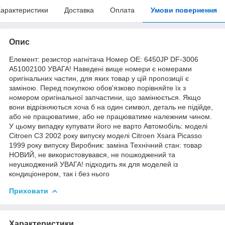
арактеристики
Доставка
Оплата
Умови повернення
Опис
Елемент: резистор нагнітача Номер OE: 6450JP DF-3006
A51002100 УВАГА! Наведені вище номери є номерами
оригінальних частин, для яких товар у цій пропозиції є
заміною. Перед покупкою обов'язково порівняйте їх з
номером оригінальної запчастини, що замінюється. Якщо
вони відрізняються хоча б на один символ, деталь не підійде,
або не працюватиме, або не працюватиме належним чином.
У цьому випадку купувати його не варто Автомобіль: моделі
Citroen C3 2002 року випуску моделі Citroen Xsara Picasso
1999 року випуску Виробник: заміна Технічний стан: товар
НОВИЙ, не використовувався, не пошкоджений та
неушкоджений УВАГА! підходить як для моделей із
кондиціонером, так і без нього
Приховати
Характеристики