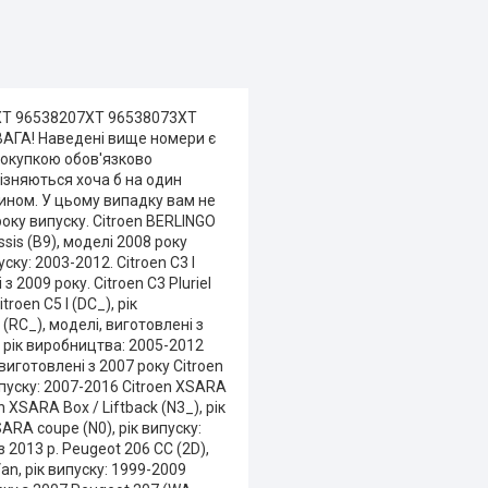
6XT 96538207XT 96538073XT
АГА! Наведені вище номери є
 покупкою обов'язково
різняються хоча б на один
ином. У цьому випадку вам не
оку випуску. Citroen BERLINGO
sis (B9), моделі 2008 року
ску: 2003-2012. Citroen C3 I
з 2009 року. Citroen C3 Pluriel
roen C5 I (DC_), рік
I (RC_), моделі, виготовлені з
), рік виробництва: 2005-2012
 виготовлені з 2007 року Citroen
пуску: 2007-2016 Citroen XSARA
n XSARA Box / Liftback (N3_), рік
ARA coupe (N0), рік випуску:
 2013 р. Peugeot 206 CC (2D),
an, рік випуску: 1999-2009