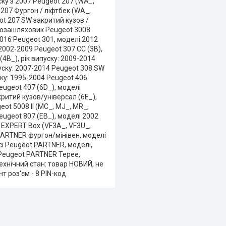
ску з 2007 Peugeot 207 (WA_,
 207 Фургон / ліфтбек (WA_,
eot 207 SW закритий кузов /
. Позашляховик Peugeot 3008
2016 Peugeot 301, моделі 2012
: 2002-2009 Peugeot 307 CC (3B),
(4B_), рік випуску: 2009-2014
ипуску: 2007-2014 Peugeot 308 SW
уску: 1995-2004 Peugeot 406
Peugeot 407 (6D_), моделі
критий кузов/універсал (6E_),
eot 5008 II (MC_, MJ_, MR_,
eugeot 807 (EB_), моделі 2002
 EXPERT Box (VF3A_, VF3U_,
 PARTNER фургон/мінівен, моделі
сі Peugeot PARTNER, моделі,
 Peugeot PARTNER Tepee,
Технічний стан: товар НОВИЙ, не
 роз'єм - 8 PIN-код