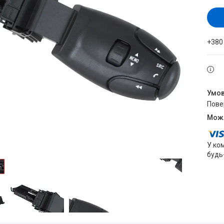
+380
пов
У ко
будь