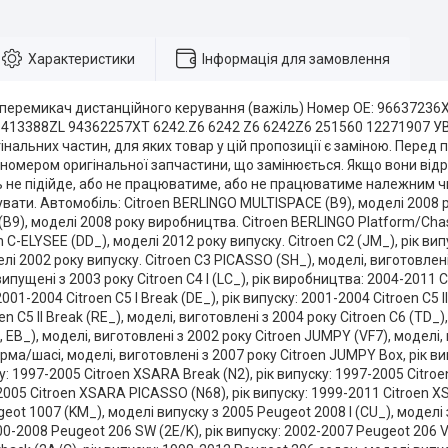
Характеристики
Інформація для замовлення
оперемикач дистанційного керування (важіль) Номер OE: 9663723
413388ZL 94362257XT 6242.Z6 6242 Z6 6242Z6 251560 12271907 УВ
нальних частин, для яких товар у цій пропозиції є заміною. Перед
з номером оригінальної запчастини, що замінюється. Якщо вони від
ь не підійде, або не працюватиме, або не працюватиме належним ч
увати. Автомобіль: Citroen BERLINGO MULTISPACE (B9), моделі 2008 р
B9), моделі 2008 року виробництва. Citroen BERLINGO Platform/Chas
n C-ELYSEE (DD_), моделі 2012 року випуску. Citroen C2 (JM_), рік випу
елі 2002 року випуску. Citroen C3 PICASSO (SH_), моделі, виготовлені 
випущені з 2003 року Citroen C4 I (LC_), рік виробництва: 2004-2011 Cit
01-2004 Citroen C5 I Break (DE_), рік випуску: 2001-2004 Citroen C5 I
en C5 II Break (RE_), моделі, виготовлені з 2004 року Citroen C6 (TD_
, EB_), моделі, виготовлені з 2002 року Citroen JUMPY (VF7), моделі,
а/шасі, моделі, виготовлені з 2007 року Citroen JUMPY Box, рік ви
ку: 1997-2005 Citroen XSARA Break (N2), рік випуску: 1997-2005 Citroe
2005 Citroen XSARA PICASSO (N68), рік випуску: 1999-2011 Citroen XS
ot 1007 (KM_), моделі випуску з 2005 Peugeot 2008 I (CU_), моделі з
00-2008 Peugeot 206 SW (2E/K), рік випуску: 2002-2007 Peugeot 206 V