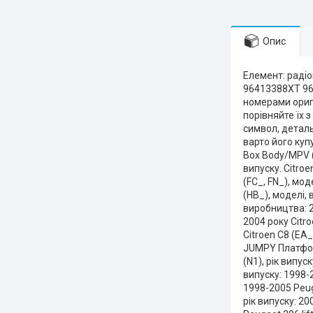
Опис
Елемент: раді
96413388XT 96
номерами оригі
порівняйте їх 
символ, детал
варто його куп
Box Body/MPV (
випуску. Citroe
(FC_, FN_), мод
(HB_), моделі, 
виробництва: 20
2004 року Citro
Citroen C8 (EA_
JUMPY Платформ
(N1), рік випус
випуску: 1998-
1998-2005 Peuge
рік випуску: 20