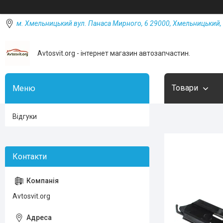
м. Хмельницький вул. Панаса Мирного, 6 29000, Хмельницький, 
Avtosvit.org - інтернет магазин автозапчастин.
Товари
Відгуки
Avtosvit.org