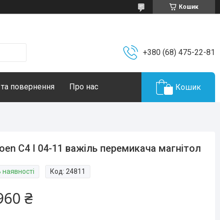
Кошик
+380 (68) 475-22-81
 та повернення
Про нас
Кошик
roen C4 I 04-11 важіль перемикача магнітол
В наявності
Код:
24811
960 ₴