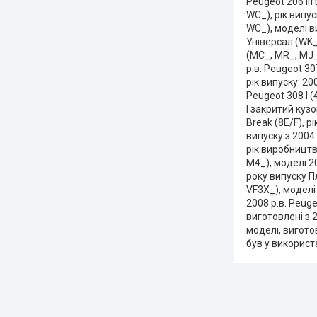
Peugeot 206 li
WC_), рік випу
WC_), моделі в
Універсал (WK_
(MC_, MR_, MJ_
р.в. Peugeot 30
рік випуску: 20
Peugeot 308 I (
I закритий кузо
Break (8E/F), р
випуску з 2004
рік виробництв
M4_), моделі 2
року випуску П
VF3X_), моделі
2008 р.в. Peug
виготовлені з 
моделі, вигото
був у використ