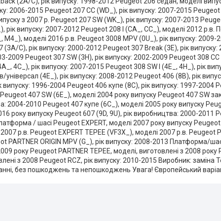
ftback (2A/C), рік випуску: 1998-2012 Peugeot 206 седан, моделі випу
ску: 2006-2015 Peugeot 207 CC (WD_), рік випуску: 2007-2015 Peugeot
ипуску з 2007 р. Peugeot 207 SW (WK_), рік випуску: 2007-2013 Peug
), рік випуску: 2007-2012 Peugeot 208 I (CA_, CC_), моделі 2012 р.в
, M4_), моделі 2016 р.в. Peugeot 3008 MPV (0U_), рік випуску: 2009-
7 (3A/C), рік випуску: 2000-2012 Peugeot 307 Break (3E), рік випуску
03-2009 Peugeot 307 SW (3H), рік випуску: 2002-2009 Peugeot 308 CC 
4A_, 4C_), рік випуску: 2007-2015 Peugeot 308 SW I (4E_, 4H_), рік в
в/універсал (4E_), рік випуску: 2008-2012 Peugeot 406 (8B), рік вип
ік випуску: 1996-2004 Peugeot 406 купе (8C), рік випуску: 1997-2004 
 Peugeot 407 SW (6E_), моделі 2004 року випуску Peugeot 407 SW за
а: 2004-2010 Peugeot 407 купе (6C_), моделі 2005 року випуску Peug
016 року випуску Peugeot 607 (9D, 9U), рік виробництва: 2000-2011 P
латформа / шасі Peugeot EXPERT, моделі 2007 року випуску Peugeot
 2007 р.в. Peugeot EXPERT TEPEE (VF3X_), моделі 2007 р.в. Peugeot
eot PARTNER ORIGIN MPV (G_), рік випуску: 2008-2013 Платформа/ша
2009 року Peugeot PARTNER TEPEE, моделі, виготовлені з 2008 року
влені з 2008 Peugeot RCZ, рік випуску: 2010-2015 Виробник: заміна 
анні, без пошкоджень та непошкоджень Увага! Європейський варіант