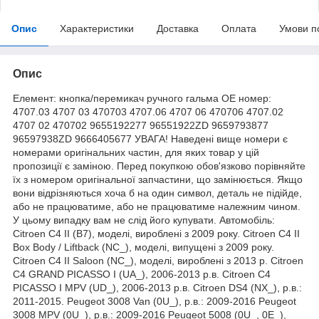
Опис
Характеристики
Доставка
Оплата
Умови п
Опис
Елемент: кнопка/перемикач ручного гальма ОЕ номер:
4707.03 4707 03 470703 4707.06 4707 06 470706 4707.02
4707 02 470702 9655192277 96551922ZD 9659793877
96597938ZD 9666405677 УВАГА! Наведені вище номери є
номерами оригінальних частин, для яких товар у цій
пропозиції є заміною. Перед покупкою обов'язково порівняйте
їх з номером оригінальної запчастини, що замінюється. Якщо
вони відрізняються хоча б на один символ, деталь не підійде,
або не працюватиме, або не працюватиме належним чином.
У цьому випадку вам не слід його купувати. Автомобіль:
Citroen C4 II (B7), моделі, вироблені з 2009 року. Citroen C4 II
Box Body / Liftback (NC_), моделі, випущені з 2009 року.
Citroen C4 II Saloon (NC_), моделі, вироблені з 2013 р. Citroen
C4 GRAND PICASSO I (UA_), 2006-2013 р.в. Citroen C4
PICASSO I MPV (UD_), 2006-2013 р.в. Citroen DS4 (NX_), р.в.:
2011-2015. Peugeot 3008 Van (0U_), р.в.: 2009-2016 Peugeot
3008 MPV (0U_), р.в.: 2009-2016 Peugeot 5008 (0U_, 0E_),