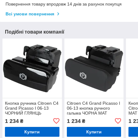
Повернення товару впродовж 14 днів за рахунок покупця
Всі умови повернення
Подібні товари компанії
Кнопка ручника Citroen C4
Citroen C4 Grand Picasso I
Кноп
Grand Picasso I 06-13
06-13 кнопка ручного
Citr
ЧОРНИЙ ГЛЯНЦЬ
гальма ЧОРНА МАТ
МАТ
1 234
1 234
1 2
₴
₴
Купити
Купити