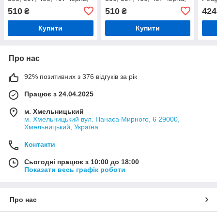
5-ступенева, біла схема,
5-ступенева, біла схема,
406,
510
510
424
₴
₴
хромоване кільце
хромоване кільце
сріб
Купити
Купити
Про нас
92% позитивних з 376 відгуків за рік
Працює з 24.04.2025
м. Хмельницький
м. Хмельницький вул. Панаса Мирного, 6 29000,
Хмельницький, Україна
Контакти
Сьогодні працює з 10:00 до 18:00
Показати весь графік роботи
Про нас