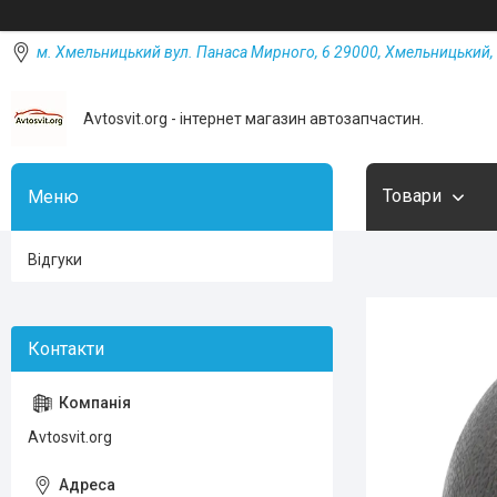
м. Хмельницький вул. Панаса Мирного, 6 29000, Хмельницький, 
Avtosvit.org - інтернет магазин автозапчастин.
Товари
Відгуки
Avtosvit.org