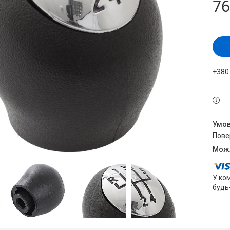
76
+380
пов
У ко
будь