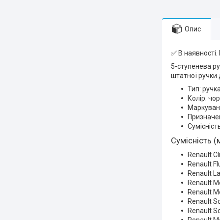
Опис
✅ В наявності.
5-ступенева р
штатної ручки 
Тип: ручк
Колір: чо
Маркуванн
Призначен
Сумісніст
Сумісність (
Renault C
Renault F
Renault L
Renault M
Renault Me
Renault S
Renault Sc