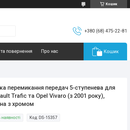
Кошик
+380 (68) 475-22-81
 та повернення
Про нас
Кошик
ка перемикання передач 5-ступенева для
ault Trafic та Opel Vivaro (з 2001 року),
на з хромом
В наявності
Код:
DS-15357