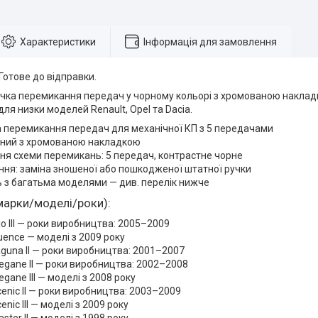
Характеристики
Інформація для замовлення
 Готове до відправки.
учка перемикання передач у чорному кольорі з хромованою накладк
для низки моделей Renault, Opel та Dacia.
а перемикання передач для механічної КП з 5 передачами
рний з хромованою накладкою
я схеми перемикань: 5 передач, контрастне чорне
ня: заміна зношеної або пошкодженої штатної ручки
ь з багатьма моделями — див. перелік нижче
марки/моделі/роки):
lio III — роки виробництва: 2005–2009
luence — моделі з 2009 року
aguna II — роки виробництва: 2001–2007
egane II — роки виробництва: 2002–2008
gane III — моделі з 2008 року
cenic II — роки виробництва: 2003–2009
enic III — моделі з 2009 року