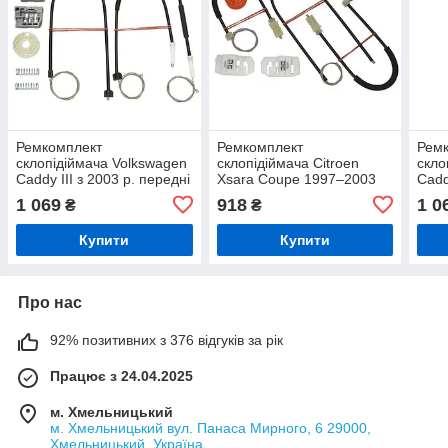
Ремкомплект
Ремкомплект
Рем
склопідіймача Volkswagen
склопідіймача Citroen
скло
Caddy III з 2003 р. передні
Xsara Coupe 1997–2003
Cadd
праві двері
передній лівий
пра
1 069
918
1 0
₴
₴
електричний
Купити
Купити
Про нас
92% позитивних з 376 відгуків за рік
Працює з 24.04.2025
м. Хмельницький
м. Хмельницький вул. Панаса Мирного, 6 29000,
Хмельницький, Україна