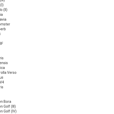
III)
(I)
 (II)
ia
avia
omster
perb
i
3F
ris
ensis
ica
olla Verso
us
AV4
is
n Bora
 Golf (III)
 Golf (IV)