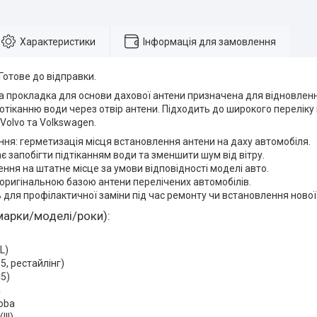
Характеристики
Інформація для замовлення
 Готове до відправки.
 прокладка для основи дахової антени призначена для відновленн
отіканню води через отвір антени. Підходить до широкого переліку 
 Volvo та Volkswagen.
ня: герметизація місця встановлення антени на даху автомобіля.
 запобігти підтіканням води та зменшити шум від вітру.
ння на штатне місце за умови відповідності моделі авто.
 оригінальною базою антени перелічених автомобілів.
 для профілактичної заміни під час ремонту чи встановлення нової
марки/моделі/роки):
L)
5, рестайлінг)
C5)
a
oba