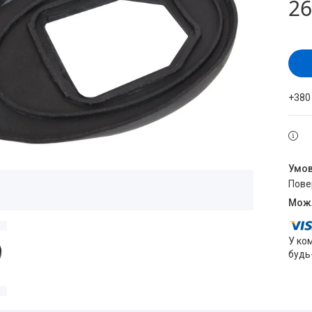
26
+380
пов
У ко
будь