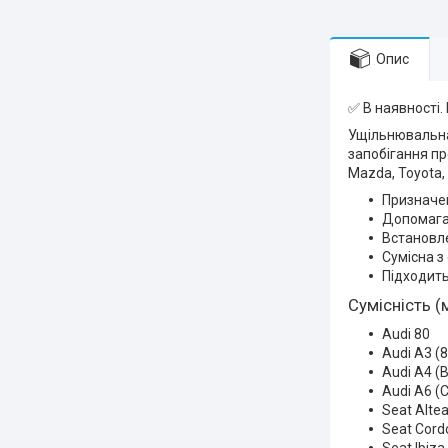
Опис
✅ В наявності.
Ущільнювальна
запобігання пр
Mazda, Toyota,
Призначен
Допомагає
Встановле
Сумісна з
Підходить
Сумісність (
Audi 80
Audi A3 (8
Audi A4 (B
Audi A6 (
Seat Alte
Seat Cord