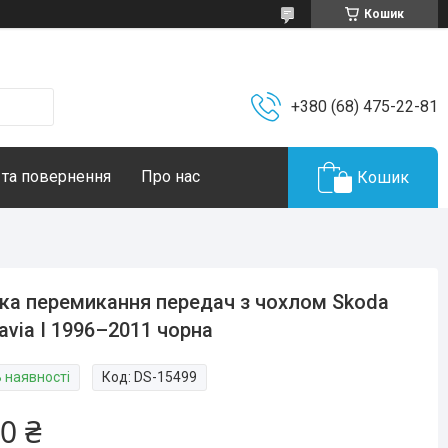
Кошик
+380 (68) 475-22-81
 та повернення
Про нас
Кошик
ка перемикання передач з чохлом Skoda
avia I 1996–2011 чорна
В наявності
Код:
DS-15499
0 ₴