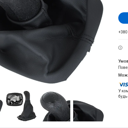
+380
пов
У ко
будь