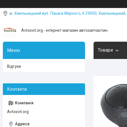
м. Хмельницький вул. Панаса Мирного, 6 29000, Хмельницький, 
Avtosvit.org - інтернет магазин автозапчастин.
Товари
Відгуки
Avtosvit.org