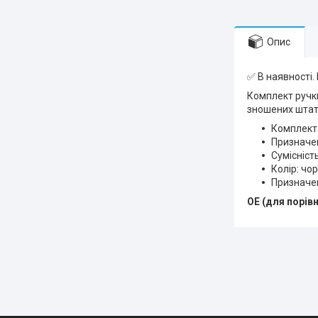
Опис
✅ В наявності.
Комплект ручки
зношених штатн
Комплекта
Призначен
Сумісніст
Колір: чо
Призначен
OE (для порівн