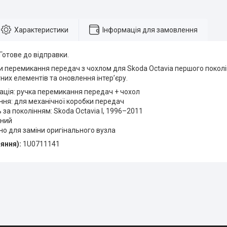
Характеристики
Інформація для замовлення
 Готове до відправки.
 перемикання передач з чохлом для Skoda Octavia першого поколін
их елементів та оновлення інтерʼєру.
ція: ручка перемикання передач + чохол
ня: для механічної коробки передач
ь за поколінням: Skoda Octavia I, 1996–2011
рний
о для заміни оригінального вузла
яння):
1U0711141