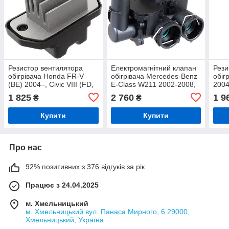
Резистор вентилятора
Електромагнітний клапан
Рези
обігрівача Honda FR-V
обігрівача Mercedes-Benz
обіг
(BE) 2004–, Civic VIII (FD,
E-Class W211 2002-2008,
2004
FA, FN, FK) 2005–, 4
S211 2003-2009, CLS
199
1 825
2 760
1 9
₴
₴
контакти
C219 2004-2010 OE
2118320684
Купити
Купити
Про нас
92% позитивних з 376 відгуків за рік
Працює з 24.04.2025
м. Хмельницький
м. Хмельницький вул. Панаса Мирного, 6 29000,
Хмельницький, Україна