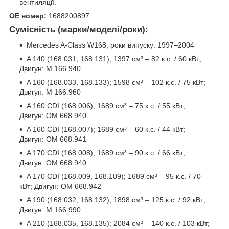
вентиляції.
OE номер:
1688200897
Сумісність (марки/моделі/роки):
Mercedes A-Class W168, роки випуску: 1997–2004
A 140 (168.031, 168.131); 1397 см³ – 82 к.с. / 60 кВт;
Двигун: M 166.940
A 160 (168.033, 168.133); 1598 см³ – 102 к.с. / 75 кВт;
Двигун: M 166.960
A 160 CDI (168.006); 1689 см³ – 75 к.с. / 55 кВт;
Двигун: OM 668.940
A 160 CDI (168.007); 1689 см³ – 60 к.с. / 44 кВт;
Двигун: OM 668.941
A 170 CDI (168.008); 1689 см³ – 90 к.с. / 66 кВт;
Двигун: OM 668.940
A 170 CDI (168.009, 168.109); 1689 см³ – 95 к.с. / 70
кВт; Двигун: OM 668.942
A 190 (168.032, 168.132); 1898 см³ – 125 к.с. / 92 кВт;
Двигун: M 166.990
A 210 (168.035, 168.135); 2084 см³ – 140 к.с. / 103 кВт;