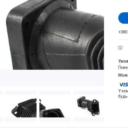
+380
пов
У ко
будь