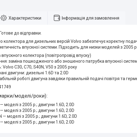
Характеристики
Інформація для замовлення
 Готове до відправки.
о колектора для дизельних версій Volvo забезпечує коректну подач
етичність впускної системи. Підходить для низки моделей з 2005 ро
а впускного колектора (повітропровід впуску)
ня: заміна пошкодженого або зношеного патрубка впускної систе
: Volvo C30, C70, S40N, V50 з 2005 року
ані двигуни: дизельні 1.6D та 2.0D
абільній роботі двигуна завдяки правильній подачі повітря та герм
41749
марки/моделі/роки):
— моделі з 2005 р.; двигуни 1.6D, 2.0D
— моделі з 2005 р.; двигуни 1.6D, 2.0D
 — моделі з 2005 р.; двигуни 1.6D, 2.0D
— моделі з 2005 р.; двигуни 1.6D, 2.0D