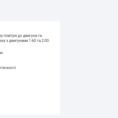
у повітря до двигуна та
ку з двигунами 1.6D та 2.0D.
ми
етичності