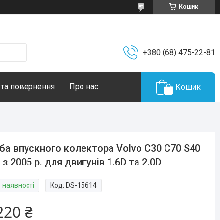
Кошик
+380 (68) 475-22-81
 та повернення
Про нас
Кошик
ба впускного колектора Volvo C30 C70 S40
 з 2005 р. для двигунів 1.6D та 2.0D
В наявності
Код:
DS-15614
220 ₴