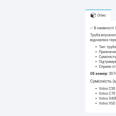
Опис
✅ В наявності.
Труба впускног
відновлює герм
Тип: труб
Призначен
Сумісність
Підтримув
Сприяє ст
OE номер:
307
Сумісність (
Volvo C30 
Volvo C70 
Volvo S40N
Volvo V50 