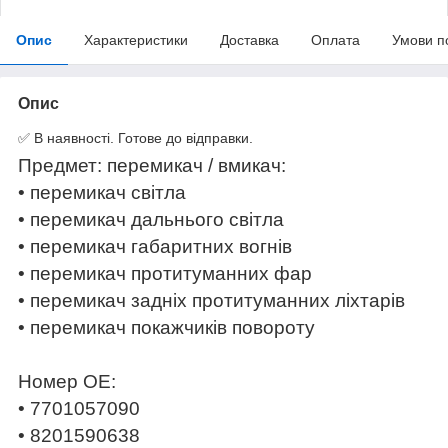
Опис
Характеристики
Доставка
Оплата
Умови п
Опис
✅ В наявності. Готове до відправки.
Предмет: перемикач / вмикач:
• перемикач світла
• перемикач дальнього світла
• перемикач габаритних вогнів
• перемикач протитуманних фар
• перемикач задніх протитуманних ліхтарів
• перемикач покажчиків повороту
Номер OE:
• 7701057090
• 8201590638