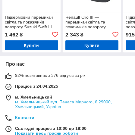
Підкермовий перемикач
Renault Clio III —
Підк
світла та покажчиків
перемикач світла та
світ
повороту Suzuki Swift III
покажчиків повороту
пово
(MZ, EZ) 2005–, 12
199
1 462
2 343
915
₴
₴
контактів
Купити
Купити
Про нас
92% позитивних з 376 відгуків за рік
Працює з 24.04.2025
м. Хмельницький
м. Хмельницький вул. Панаса Мирного, 6 29000,
Хмельницький, Україна
Контакти
Сьогодні працює з 10:00 до 18:00
Показати весь графік роботи