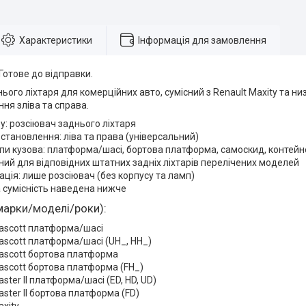
Характеристики
Інформація для замовлення
 Готове до відправки.
ього ліхтаря для комерційних авто, сумісний з Renault Maxity та н
ня зліва та справа.
у: розсіювач заднього ліхтаря
становлення: ліва та права (універсальний)
ипи кузова: платформа/шасі, бортова платформа, самоскид, контей
ий для відповідних штатних задніх ліхтарів перелічених моделей
ція: лише розсіювач (без корпусу та ламп)
 сумісність наведена нижче
марки/моделі/роки):
ascott платформа/шасі
ascott платформа/шасі (UH_, HH_)
ascott бортова платформа
ascott бортова платформа (FH_)
ster II платформа/шасі (ED, HD, UD)
aster II бортова платформа (FD)