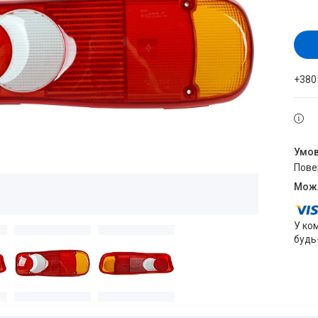
+380
пов
У ко
будь