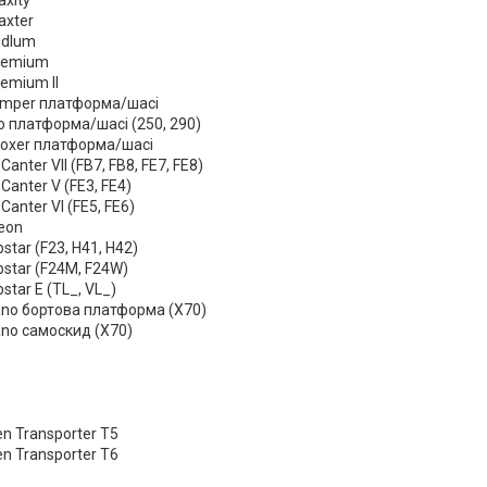
axity
axter
idlum
Premium
remium II
umper платформа/шасі
to платформа/шасі (250, 290)
Boxer платформа/шасі
 Canter VII (FB7, FB8, FE7, FE8)
 Canter V (FE3, FE4)
 Canter VI (FE5, FE6)
leon
star (F23, H41, H42)
bstar (F24M, F24W)
star E (TL_, VL_)
no бортова платформа (X70)
no самоскид (X70)
n Transporter T5
n Transporter T6