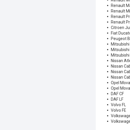
Renault M
Renault M
Renault M
Renault 
Renault P
Citroen J
Fiat Duca
Peugeot 
Mitsubishi
Mitsubishi
Mitsubishi
Nissan At
Nissan Cab
Nissan Ca
Nissan Cab
Opel Mova
Opel Mova
DAF CF
DAF LF
Volvo FL
Volvo FE
Volkswage
Volkswage