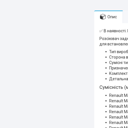
Опис
✅ В наявності.
Розсіювач задн
для встановлен
Тип вироб
Сторона в
Сумісні т
Призначен
Комплекта
Детальна
Сумісність (
Renault M
Renault M
Renault M
Renault M
Renault Ma
Renault M