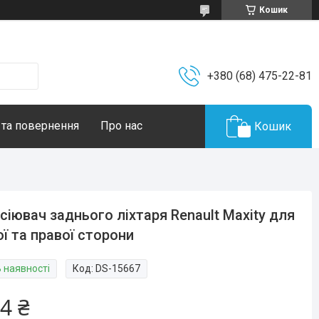
Кошик
+380 (68) 475-22-81
 та повернення
Про нас
Кошик
сіювач заднього ліхтаря Renault Maxity для
ої та правої сторони
В наявності
Код:
DS-15667
4 ₴